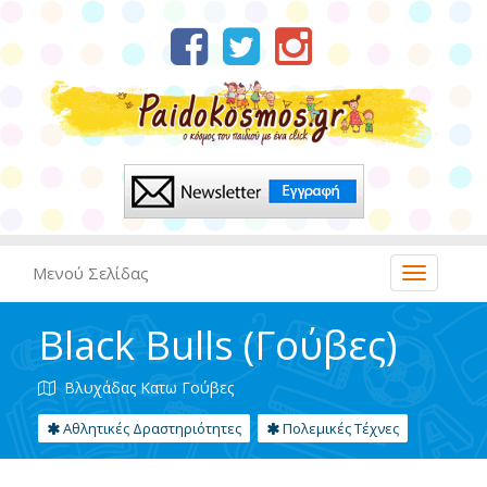
Μενού Σελίδας
Black Bulls (Γούβες)
Βλυχάδας Κατω Γούβες
Αθλητικές Δραστηριότητες
Πολεμικές Τέχνες