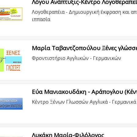
Λόγου Ανάπτυξις-Κέντρο Λογοθεραπεί
Λογοθεραπέια - Δημιουργική έκφραση και απ
ιππασία
Μαρία Ταβαντζοπούλου Ξένες γλώσσ
Φροντιστήριο Αγγλικών - Γερμανικών
Εύα Μανιακουδάκη - Αράπογλου (Κέν
Κέντρο Ξένων Γλωσσών Αγγλικά - Γερμανικά 
Λυκάκη Μαρία-Φιλόλογος