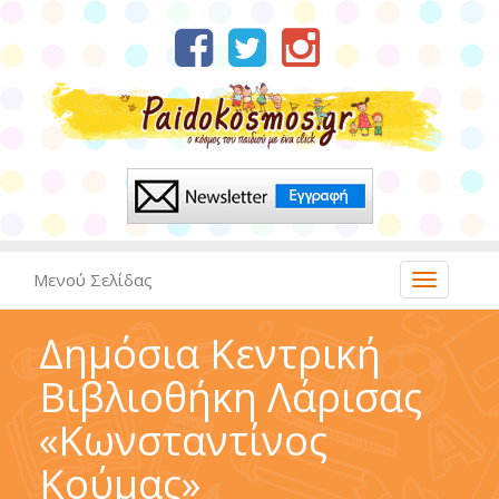
Μενού Σελίδας
Δημόσια Κεντρική
Βιβλιοθήκη Λάρισας
«Κωνσταντίνος
Κούμας»