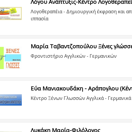
Λόγου Ανάπτυξις-Κέντρο Λογοθεραπεί
Λογοθεραπέια - Δημιουργική έκφραση και απ
ιππασία
Μαρία Ταβαντζοπούλου Ξένες γλώσσ
Φροντιστήριο Αγγλικών - Γερμανικών
Εύα Μανιακουδάκη - Αράπογλου (Κέν
Κέντρο Ξένων Γλωσσών Αγγλικά - Γερμανικά 
Λυκάκη Μαρία-Φιλόλογος