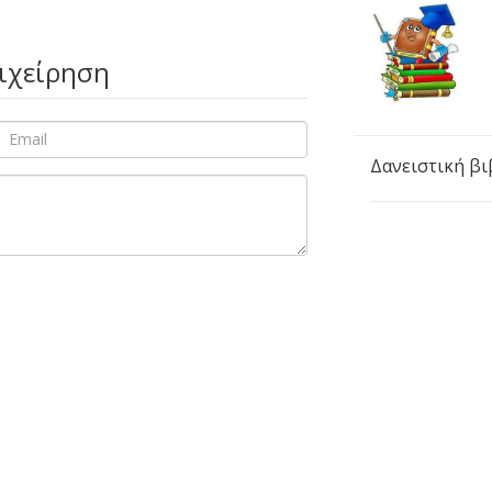
πιχείρηση
Δανειστική β