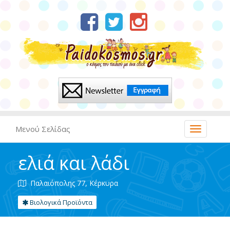
Μενού Σελίδας
ελιά και λάδι
Παλαιόπολης 77, Κέρκυρα
Βιολογικά Προϊόντα