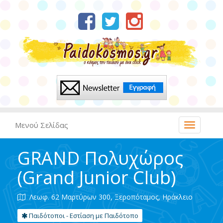
Μενού Σελίδας
GRAND Πολυχώρος
(Grand Junior Club)
Λεωφ. 62 Μαρτύρων 300, Ξεροπόταμος, Ηράκλειο
Παιδότοποι - Εστίαση με Παιδότοπο