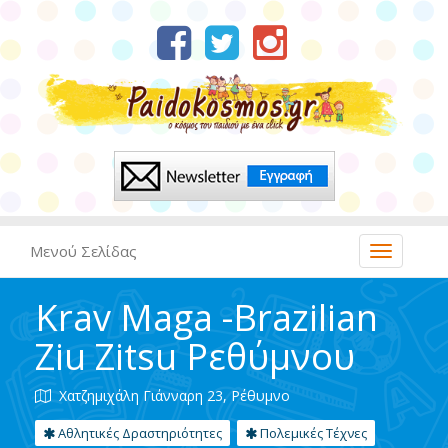
Μενού Σελίδας
Krav Maga -Brazilian
Ziu Zitsu Ρεθύμνου
Χατζημιχάλη Γιάνναρη 23, Ρέθυμνο
Αθλητικές Δραστηριότητες
Πολεμικές Τέχνες