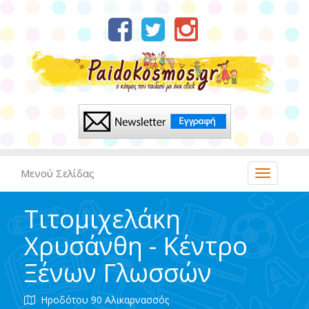
Μενού Σελίδας
Τιτομιχελάκη
Χρυσάνθη - Κέντρο
Ξένων Γλωσσών
Ηροδότου 90 Αλικαρνασσός